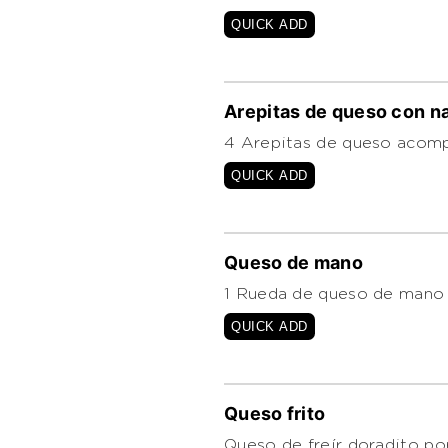
QUICK ADD
Arepitas de queso con n
4 Arepitas de queso acomp
QUICK ADD
Queso de mano
1 Rueda de queso de mano 
QUICK ADD
Queso frito
Queso de freír doradito p