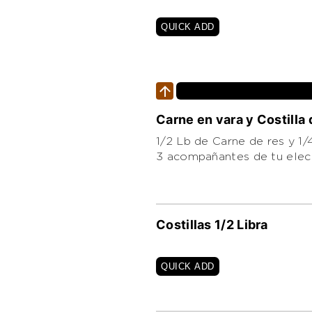
QUICK ADD
Carne en vara y Costill
1/2 Lb de Carne de res y 1/4 de Lb de Costillas de cerdo, asadas a leña al estilo llanero. Incluye
3 acompañantes de tu elec
Costillas 1/2 Libra
QUICK ADD