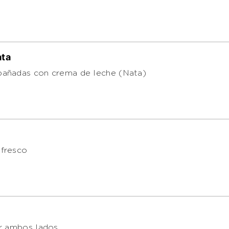
ata
añadas con crema de leche (Nata)
fresco
or ambos lados