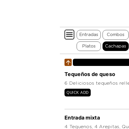
Entradas
Combos
Platos
Cachapas
Tequeños de queso
6 Deliciosos tequeños rell
QUICK ADD
Entrada mixta
4 Tequenos, 4 Arepitas, Q