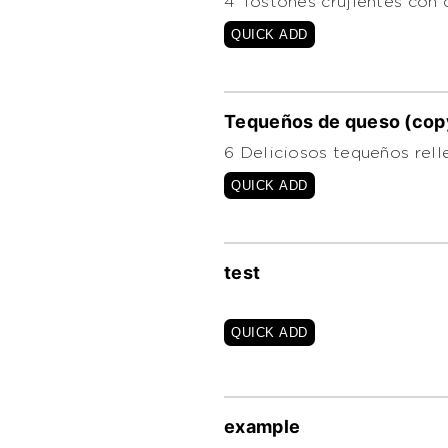
4 Tostones crujientes con c
QUICK ADD
Tequeños de queso (cop
6 Deliciosos tequeños rell
QUICK ADD
test
QUICK ADD
example