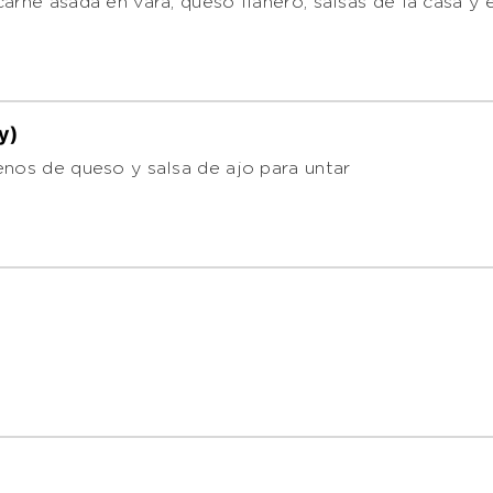
arne asada en vara, queso llanero, salsas de la casa y 
y)
enos de queso y salsa de ajo para untar